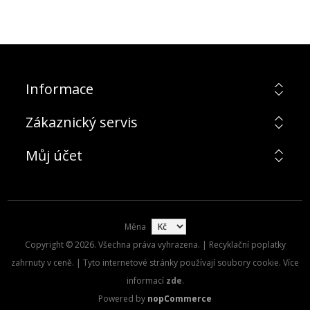
Informace
Zákaznický servis
Můj účet
Měna
Copyright © 2026. Všechna práva vyhrazena. | Recyklační poplatky
zahrnuty v ceně. | Tyto internetové stránky používají soubory cookie. Více
informací
zde
.
Powered by
nopCommerce