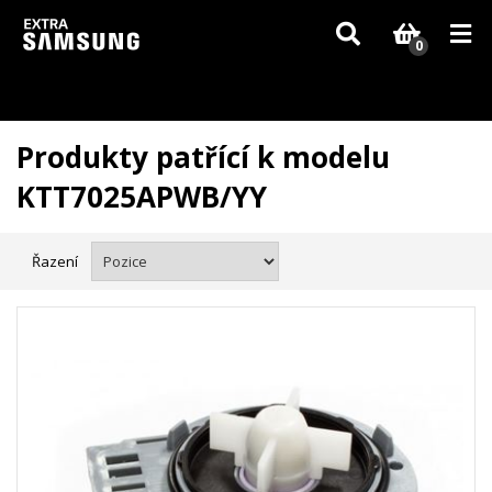
Vzhledem k aktuální situaci se může dodání dílů, které nejsou skladem,
zpozdit. Děkujeme za pochopení.
0
Produkty patřící k modelu
KTT7025APWB/YY
Řazení