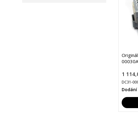
Originá
00030A
1 114,
DC31-00
Dodání