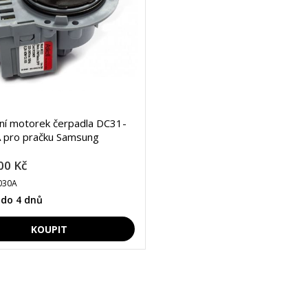
lní motorek čerpadla DC31-
 pro pračku Samsung
00 Kč
030A
 do 4 dnů