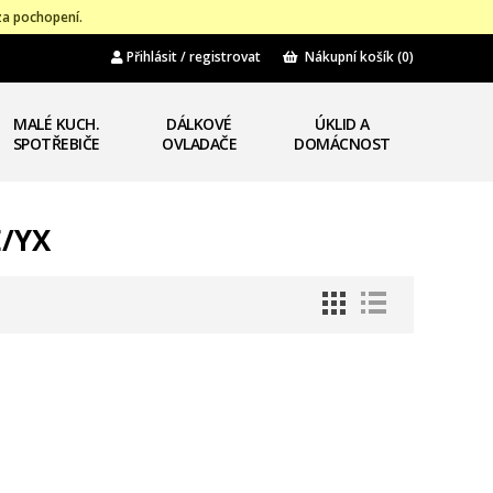
za pochopení.
Přihlásit / registrovat
Nákupní košík
(0)
MALÉ KUCH.
DÁLKOVÉ
ÚKLID A
SPOTŘEBIČE
OVLADAČE
DOMÁCNOST
E/YX