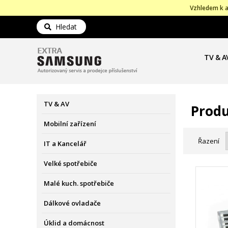
Vzhledem k a
Hledat
TV & A
TV & AV
Produ
Mobilní zařízení
Řazení
IT a Kancelář
Velké spotřebiče
Malé kuch. spotřebiče
Dálkové ovladače
Úklid a domácnost