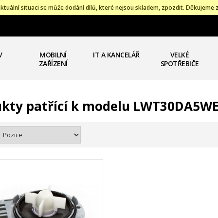
ktuální situaci se může dodání dílů, které nejsou skladem, zpozdit. Děkujeme 
V
MOBILNÍ
IT A KANCELÁŘ
VELKÉ
ZAŘÍZENÍ
SPOTŘEBIČE
kty patřící k modelu LWT30DA5W