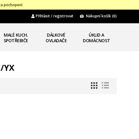
za pochopení.
Přihlásit / registrovat
Nákupní košík
(0)
MALÉ KUCH.
DÁLKOVÉ
ÚKLID A
SPOTŘEBIČE
OVLADAČE
DOMÁCNOST
E/YX