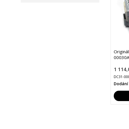
Originá
00030A
1 114,
DC31-00
Dodání