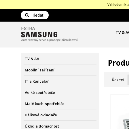
Vzhledem k a
Hledat
TV & A
TV & AV
Produ
Mobilní zařízení
Řazení
IT a Kancelář
Velké spotřebiče
Malé kuch. spotřebiče
Dálkové ovladače
Úklid a domácnost