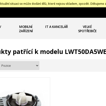
ktuální situaci se může dodání dílů, které nejsou skladem, zpozdit. Děkujeme 
V
MOBILNÍ
IT A KANCELÁŘ
VELKÉ
ZAŘÍZENÍ
SPOTŘEBIČE
kty patřící k modelu LWT50DA5W