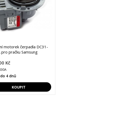
lní motorek čerpadla DC31-
 pro pračku Samsung
00 Kč
030A
 do 4 dnů