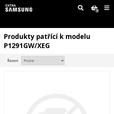
Vzhledem k aktuální situaci se může dodání dílů, které nejsou skladem,
zpozdit. Děkujeme za pochopení.
0
Produkty patřící k modelu
P1291GW/XEG
Řazení