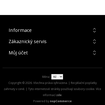
Informace
Zákaznický servis
Můj účet
Měna
Copyright © 2026. Všechna práva vyhrazena. | Recyklační poplatky
zahrnuty v ceně. | Tyto internetové stránky používají soubory cookie. Více
informací
zde
.
Powered by
nopCommerce