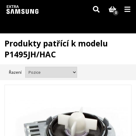
Vzhledem k aktuální situaci se může dodání dílů, které nejsou skladem,
zpozdit. Děkujeme za pochopení.
0
Produkty patřící k modelu
P1495JH/HAC
Řazení