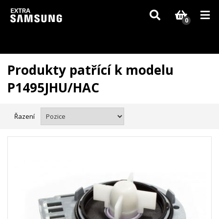
Vzhledem k aktuální situaci se může dodání dílů, které nejsou skladem,
zpozdit. Děkujeme za pochopení.
0
Produkty patřící k modelu
P1495JHU/HAC
Řazení