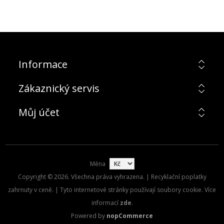
Informace
Zákaznický servis
Můj účet
Měna
Copyright © 2026. Všechna práva vyhrazena. | Recyklační poplatky
zahrnuty v ceně. | Tyto internetové stránky používají soubory cookie. Více
informací
zde
.
Powered by
nopCommerce