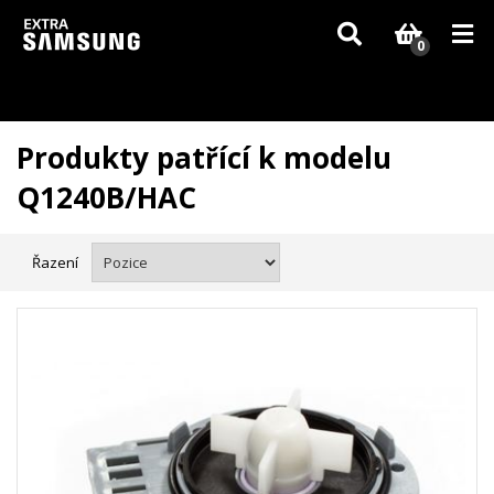
Vzhledem k aktuální situaci se může dodání dílů, které nejsou skladem,
zpozdit. Děkujeme za pochopení.
0
Produkty patřící k modelu
Q1240B/HAC
Řazení