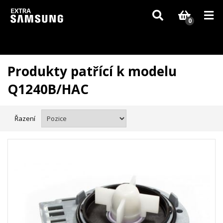
Vzhledem k aktuální situaci se může dodání dílů, které nejsou skladem,
zpozdit. Děkujeme za pochopení.
0
Produkty patřící k modelu
Q1240B/HAC
Řazení