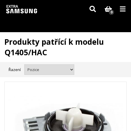
Vzhledem k aktuální situaci se může dodání dílů, které nejsou skladem,
zpozdit. Děkujeme za pochopení.
0
Produkty patřící k modelu
Q1405/HAC
Řazení