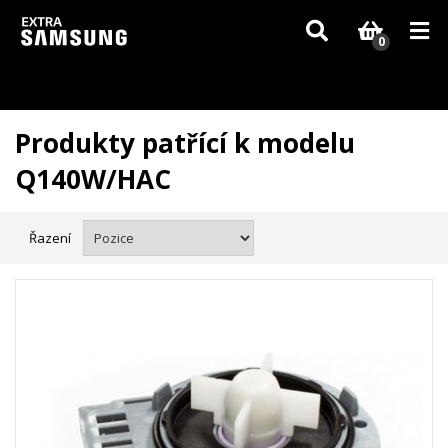
Vzhledem k aktuální situaci se může dodání dílů, které nejsou skladem,
zpozdit. Děkujeme za pochopení.
0
Produkty patřící k modelu
Q140W/HAC
Řazení