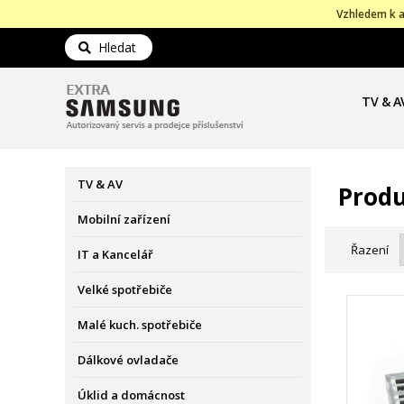
Vzhledem k a
Hledat
TV & A
TV & AV
Produ
Mobilní zařízení
Řazení
IT a Kancelář
Velké spotřebiče
Malé kuch. spotřebiče
Dálkové ovladače
Úklid a domácnost