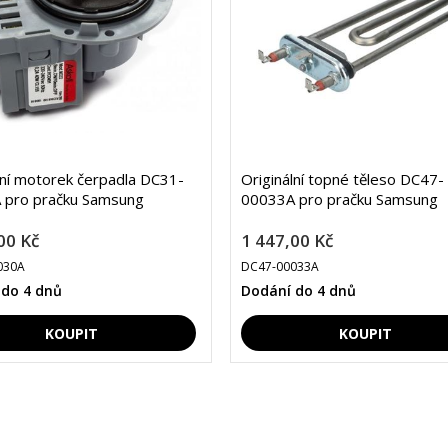
lní motorek čerpadla DC31-
Originální topné těleso DC47-
 pro pračku Samsung
00033A pro pračku Samsung
00 Kč
1 447,00 Kč
030A
DC47-00033A
 do 4 dnů
Dodání do 4 dnů