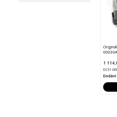
Originá
00030A
1 114,
DC31-00
Dodání