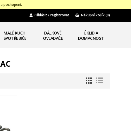
za pochopení.
Přihlásit / registrovat
Nákupní košík
(0)
MALÉ KUCH.
DÁLKOVÉ
ÚKLID A
SPOTŘEBIČE
OVLADAČE
DOMÁCNOST
HAC