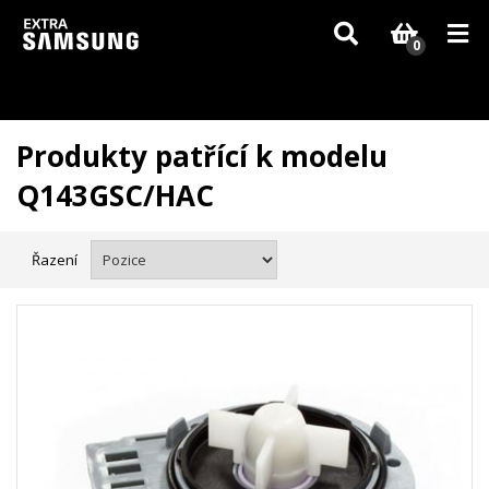
Vzhledem k aktuální situaci se může dodání dílů, které nejsou skladem,
zpozdit. Děkujeme za pochopení.
0
Produkty patřící k modelu
Q143GSC/HAC
Řazení