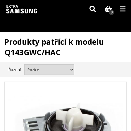
Vzhledem k aktuální situaci se může dodání dílů, které nejsou skladem,
zpozdit. Děkujeme za pochopení.
0
Produkty patřící k modelu
Q143GWC/HAC
Řazení