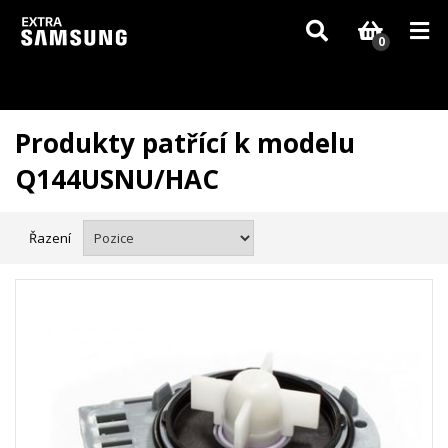
Vzhledem k aktuální situaci se může dodání dílů, které nejsou skladem,
zpozdit. Děkujeme za pochopení.
0
Produkty patřící k modelu
Q144USNU/HAC
Řazení