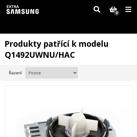
Vzhledem k aktuální situaci se může dodání dílů, které nejsou skladem,
zpozdit. Děkujeme za pochopení.
0
Produkty patřící k modelu
Q1492UWNU/HAC
Řazení