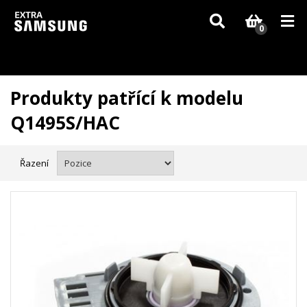
Vzhledem k aktuální situaci se může dodání dílů, které nejsou skladem,
zpozdit. Děkujeme za pochopení.
0
Produkty patřící k modelu
Q1495S/HAC
Řazení