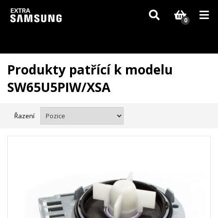
Vzhledem k aktuální situaci se může dodání dílů, které nejsou skladem,
zpozdit. Děkujeme za pochopení.
0
Produkty patřící k modelu
SW65U5PIW/XSA
Řazení