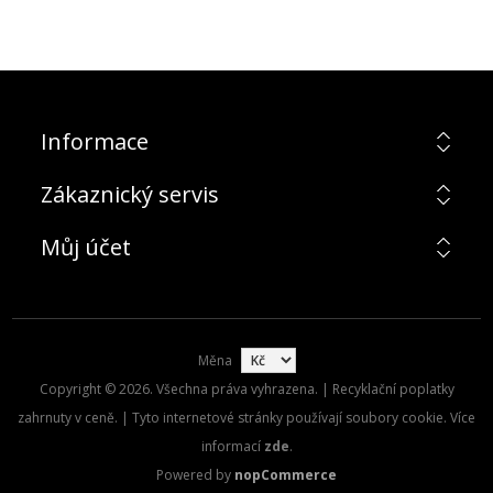
Informace
Zákaznický servis
Můj účet
Měna
Copyright © 2026. Všechna práva vyhrazena. | Recyklační poplatky
zahrnuty v ceně. | Tyto internetové stránky používají soubory cookie. Více
informací
zde
.
Powered by
nopCommerce