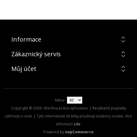
Informace
Zákaznický servis
Můj účet
Měna
Copyright © 2026. Všechna práva vyhrazena. | Recyklační poplatky
zahrnuty v ceně. | Tyto internetové stránky používají soubory cookie. Více
informací
zde
.
Powered by
nopCommerce