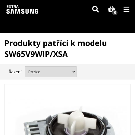
Vzhledem k aktuální situaci se může dodání dílů, které nejsou skladem,
zpozdit. Děkujeme za pochopení.
0
Produkty patřící k modelu
SW65V9WIP/XSA
Řazení