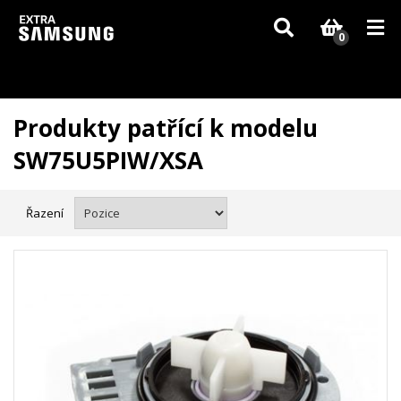
Vzhledem k aktuální situaci se může dodání dílů, které nejsou skladem,
zpozdit. Děkujeme za pochopení.
0
Produkty patřící k modelu
SW75U5PIW/XSA
Řazení