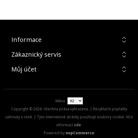
Informace
Zákaznický servis
Můj účet
Měna
Copyright © 2026. Všechna práva vyhrazena. | Recyklační poplatky
zahrnuty v ceně. | Tyto internetové stránky používají soubory cookie. Více
informací
zde
.
Powered by
nopCommerce