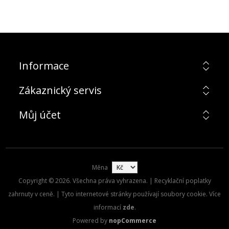
Informace
Zákaznický servis
Můj účet
Měna
Copyright © 2026. Všechna práva vyhrazena. | Recyklační poplatky
zahrnuty v ceně. | Tyto internetové stránky používají soubory cookie. Více
informací
zde
.
Powered by
nopCommerce