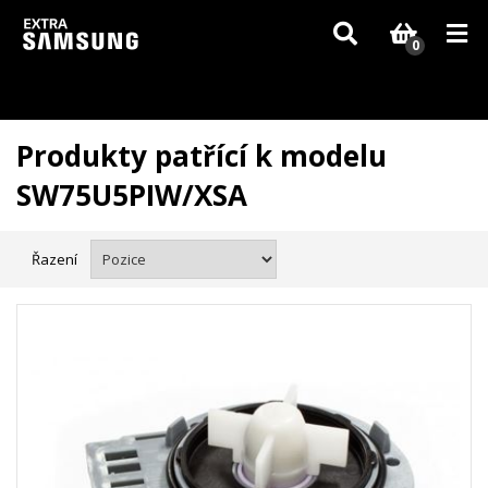
Vzhledem k aktuální situaci se může dodání dílů, které nejsou skladem,
zpozdit. Děkujeme za pochopení.
0
Produkty patřící k modelu
SW75U5PIW/XSA
Řazení