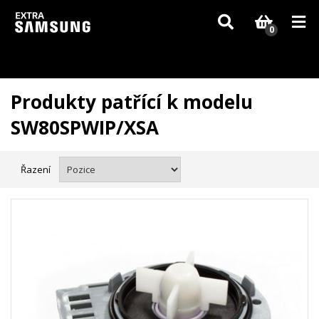
Vzhledem k aktuální situaci se může dodání dílů, které nejsou skladem,
zpozdit. Děkujeme za pochopení.
0
Produkty patřící k modelu
SW80SPWIP/XSA
Řazení