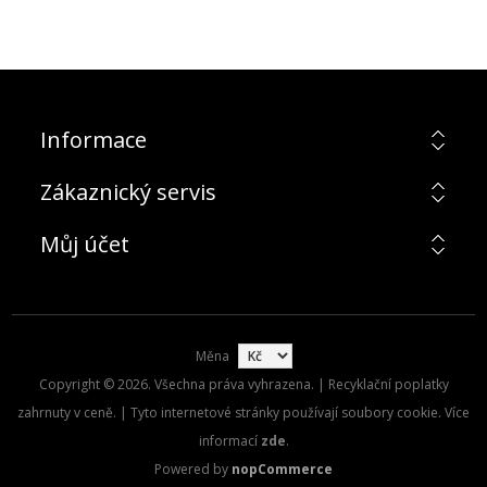
Informace
Zákaznický servis
Můj účet
Měna
Copyright © 2026. Všechna práva vyhrazena. | Recyklační poplatky
zahrnuty v ceně. | Tyto internetové stránky používají soubory cookie. Více
informací
zde
.
Powered by
nopCommerce