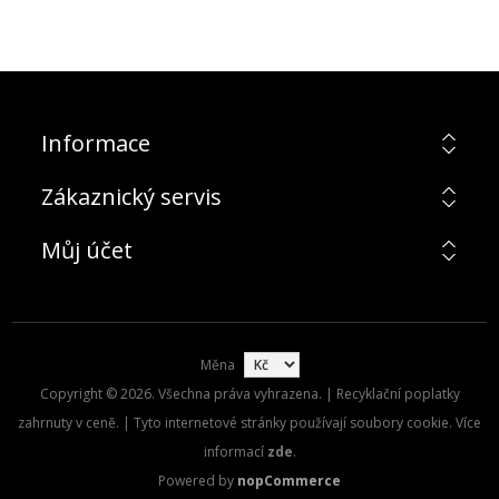
Informace
Zákaznický servis
Můj účet
Měna
Copyright © 2026. Všechna práva vyhrazena. | Recyklační poplatky
zahrnuty v ceně. | Tyto internetové stránky používají soubory cookie. Více
informací
zde
.
Powered by
nopCommerce