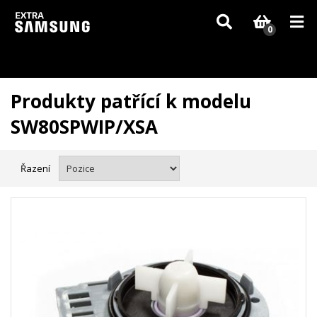
Vzhledem k aktuální situaci se může dodání dílů, které nejsou skladem,
zpozdit. Děkujeme za pochopení.
0
Produkty patřící k modelu
SW80SPWIP/XSA
Řazení