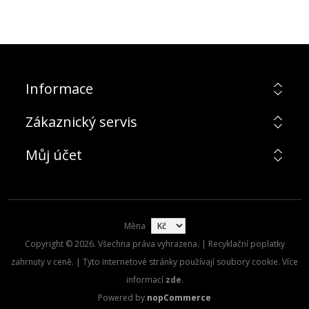
Informace
Zákaznický servis
Můj účet
Měna
Copyright © 2026. Všechna práva vyhrazena. | Recyklační poplatky
zahrnuty v ceně. | Tyto internetové stránky používají soubory cookie. Více
informací
zde
.
Powered by
nopCommerce