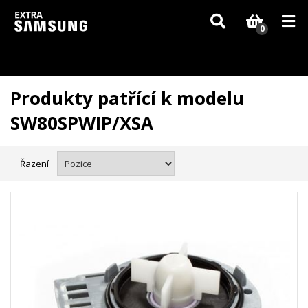
Vzhledem k aktuální situaci se může dodání dílů, které nejsou skladem,
zpozdit. Děkujeme za pochopení.
0
Produkty patřící k modelu
SW80SPWIP/XSA
Řazení