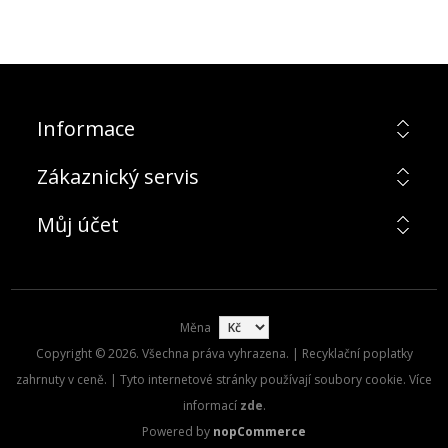
Informace
Zákaznický servis
Můj účet
Měna
Copyright © 2026. Všechna práva vyhrazena. | Recyklační poplatky
zahrnuty v ceně. | Tyto internetové stránky používají soubory cookie. Více
informací
zde
.
Powered by
nopCommerce