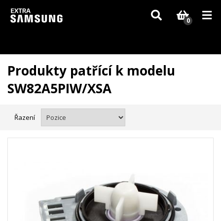
Vzhledem k aktuální situaci se může dodání dílů, které nejsou skladem,
zpozdit. Děkujeme za pochopení.
0
Produkty patřící k modelu
SW82A5PIW/XSA
Řazení