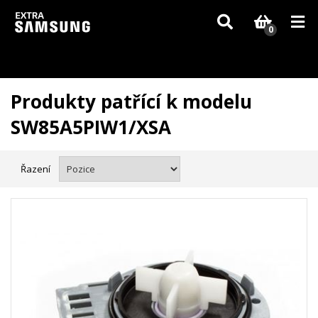
Vzhledem k aktuální situaci se může dodání dílů, které nejsou skladem,
zpozdit. Děkujeme za pochopení.
0
Produkty patřící k modelu
SW85A5PIW1/XSA
Řazení