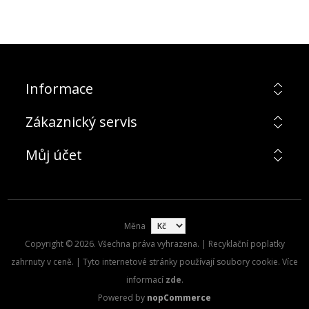
Informace
Zákaznický servis
Můj účet
Měna
Copyright © 2026. Všechna práva vyhrazena. | Recyklační poplatky
zahrnuty v ceně. | Tyto internetové stránky používají soubory cookie. Více
informací
zde
.
Powered by
nopCommerce