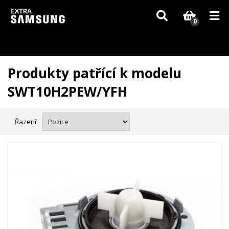
Vzhledem k aktuální situaci se může dodání dílů, které nejsou skladem,
zpozdit. Děkujeme za pochopení.
0
Produkty patřící k modelu
SWT10H2PEW/YFH
Řazení