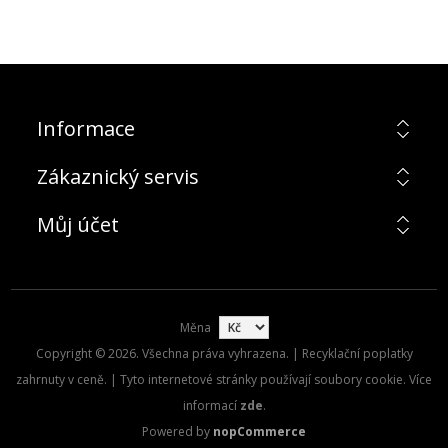
Informace
Zákaznický servis
Můj účet
Měna
Copyright © 2026. Všechna práva vyhrazena. | Recyklační poplatky
zahrnuty v ceně. | Tyto internetové stránky používají soubory cookie. Více
informací
zde
.
Powered by
nopCommerce