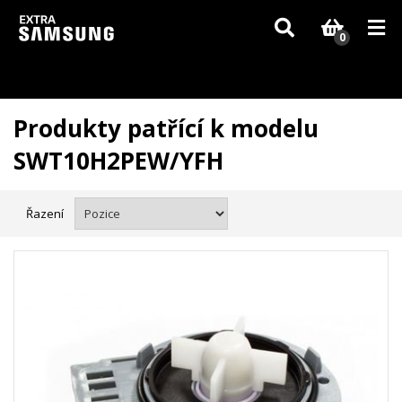
Vzhledem k aktuální situaci se může dodání dílů, které nejsou skladem,
zpozdit. Děkujeme za pochopení.
0
Produkty patřící k modelu
SWT10H2PEW/YFH
Řazení