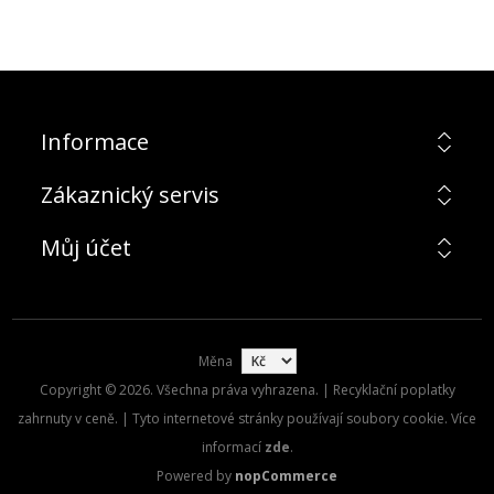
Informace
Zákaznický servis
Můj účet
Měna
Copyright © 2026. Všechna práva vyhrazena. | Recyklační poplatky
zahrnuty v ceně. | Tyto internetové stránky používají soubory cookie. Více
informací
zde
.
Powered by
nopCommerce