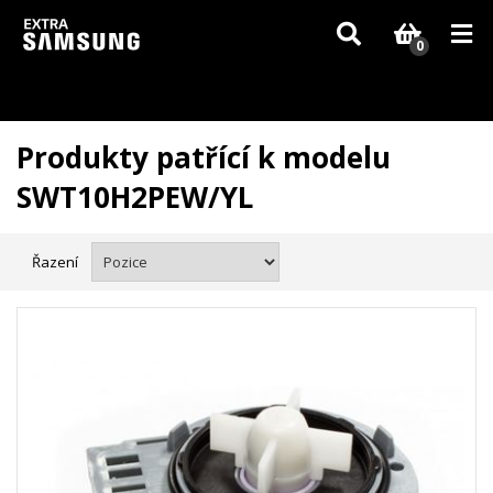
Vzhledem k aktuální situaci se může dodání dílů, které nejsou skladem,
zpozdit. Děkujeme za pochopení.
0
Produkty patřící k modelu
SWT10H2PEW/YL
Řazení