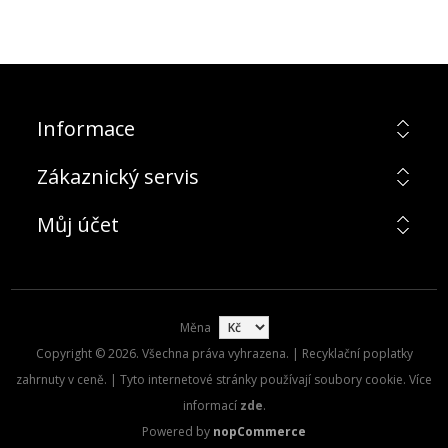
Informace
Zákaznický servis
Můj účet
Měna
Copyright © 2026. Všechna práva vyhrazena. | Recyklační poplatky
zahrnuty v ceně. | Tyto internetové stránky používají soubory cookie. Více
informací
zde
.
Powered by
nopCommerce