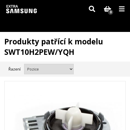
Vzhledem k aktuální situaci se může dodání dílů, které nejsou skladem,
zpozdit. Děkujeme za pochopení.
0
Produkty patřící k modelu
SWT10H2PEW/YQH
Řazení