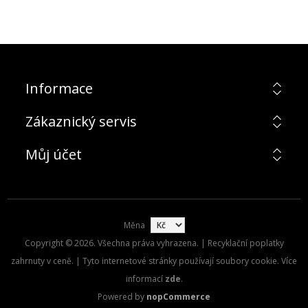
Informace
Zákaznický servis
Můj účet
Měna
Copyright © 2026. Všechna práva vyhrazena. | Recyklační poplatky
zahrnuty v ceně. | Tyto internetové stránky používají soubory cookie. Více
informací
zde
.
Powered by
nopCommerce