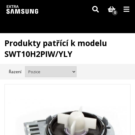
Vzhledem k aktuální situaci se může dodání dílů, které nejsou skladem,
zpozdit. Děkujeme za pochopení.
0
Produkty patřící k modelu
SWT10H2PIW/YLY
Řazení