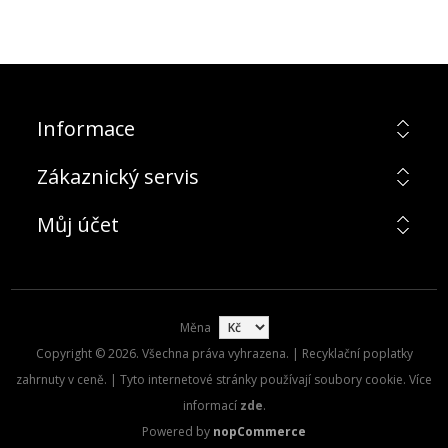
Informace
Zákaznický servis
Můj účet
Měna
Copyright © 2026. Všechna práva vyhrazena. | Recyklační poplatky
zahrnuty v ceně. | Tyto internetové stránky používají soubory cookie. Více
informací
zde
.
Powered by
nopCommerce