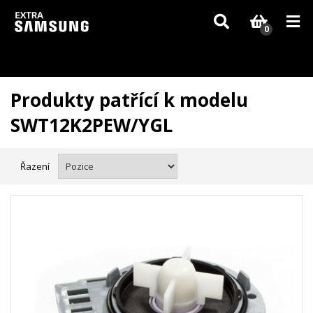
Vzhledem k aktuální situaci se může dodání dílů, které nejsou skladem,
zpozdit. Děkujeme za pochopení.
0
Produkty patřící k modelu
SWT12K2PEW/YGL
Řazení