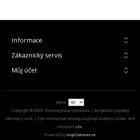
Informace
Zákaznický servis
Můj účet
Měna
Copyright © 2026. Všechna práva vyhrazena. | Recyklační poplatky
zahrnuty v ceně. | Tyto internetové stránky používají soubory cookie. Více
informací
zde
.
Powered by
nopCommerce