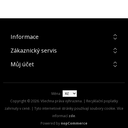
Informace
Zákaznický servis
Můj účet
Měna
Copyright © 2026. Všechna práva vyhrazena. | Recyklační poplatky
zahrnuty v ceně. | Tyto internetové stránky používají soubory cookie. Více
informací
zde
.
Powered by
nopCommerce