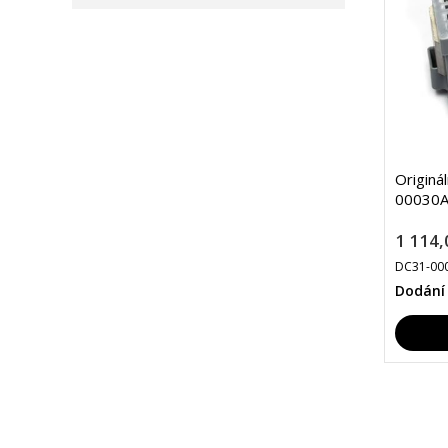
Originá
00030A
1 114,
DC31-00
Dodání