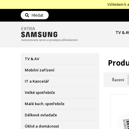
Vzhledem k a
Hledat
TV & A
TV & AV
Produ
Mobilní zařízení
Řazení
IT a Kancelář
Velké spotřebiče
Malé kuch. spotřebiče
Dálkové ovladače
Úklid a domácnost