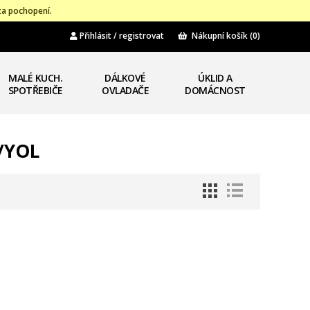
za pochopení.
Přihlásit / registrovat
Nákupní košík
(0)
MALÉ KUCH.
DÁLKOVÉ
ÚKLID A
SPOTŘEBIČE
OVLADAČE
DOMÁCNOST
/YOL