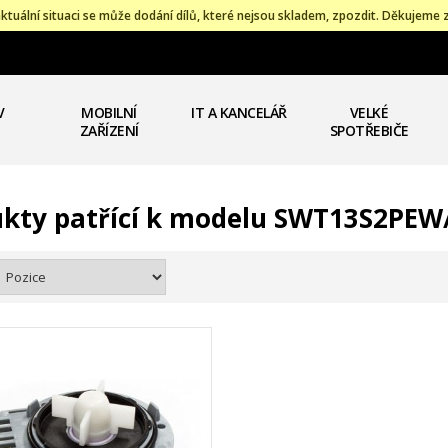
ktuální situaci se může dodání dílů, které nejsou skladem, zpozdit. Děkujeme 
V
MOBILNÍ
IT A KANCELÁŘ
VELKÉ
ZAŘÍZENÍ
SPOTŘEBIČE
kty patřící k modelu SWT13S2PEW