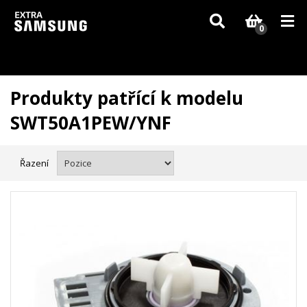
Vzhledem k aktuální situaci se může dodání dílů, které nejsou skladem,
zpozdit. Děkujeme za pochopení.
0
Produkty patřící k modelu
SWT50A1PEW/YNF
Řazení