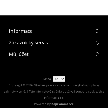
Informace
Zákaznický servis
Můj účet
Měna
Copyright © 2026. Všechna práva vyhrazena. | Recyklační poplatky
zahrnuty v ceně. | Tyto internetové stránky používají soubory cookie. Více
informací
zde
.
Powered by
nopCommerce