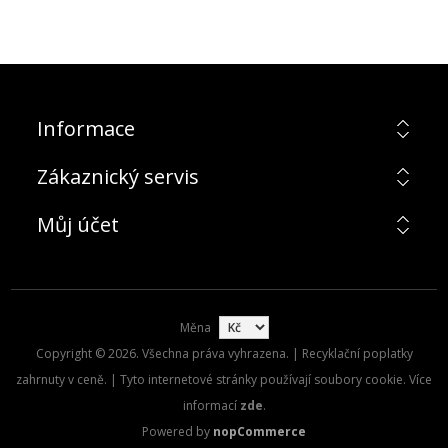
Informace
Zákaznický servis
Můj účet
Měna
Copyright © 2026. Všechna práva vyhrazena. | Recyklační poplatky
zahrnuty v ceně. | Tyto internetové stránky používají soubory cookie. Více
informací
zde
.
Powered by
nopCommerce