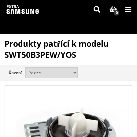
Vzhledem k aktuální situaci se může dodání dílů, které nejsou skladem,
zpozdit. Děkujeme za pochopení.
0
Produkty patřící k modelu
SWT50B3PEW/YOS
Řazení