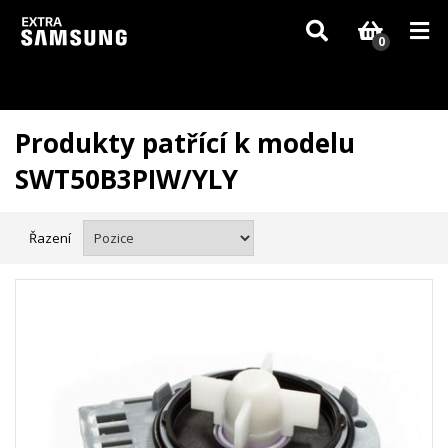
Vzhledem k aktuální situaci se může dodání dílů, které nejsou skladem,
zpozdit. Děkujeme za pochopení.
0
Produkty patřící k modelu
SWT50B3PIW/YLY
Řazení