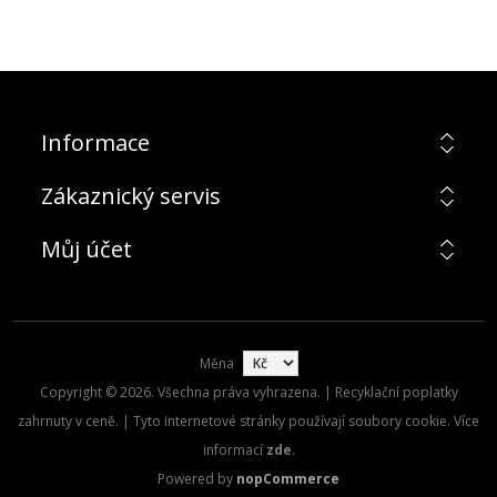
Informace
Zákaznický servis
Můj účet
Měna
Copyright © 2026. Všechna práva vyhrazena. | Recyklační poplatky
zahrnuty v ceně. | Tyto internetové stránky používají soubory cookie. Více
informací
zde
.
Powered by
nopCommerce