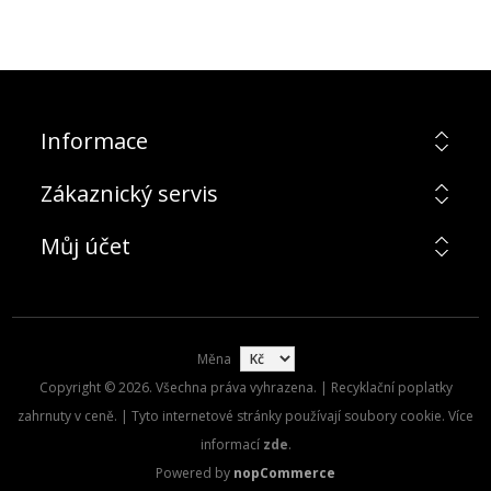
Informace
Zákaznický servis
Můj účet
Měna
Copyright © 2026. Všechna práva vyhrazena. | Recyklační poplatky
zahrnuty v ceně. | Tyto internetové stránky používají soubory cookie. Více
informací
zde
.
Powered by
nopCommerce