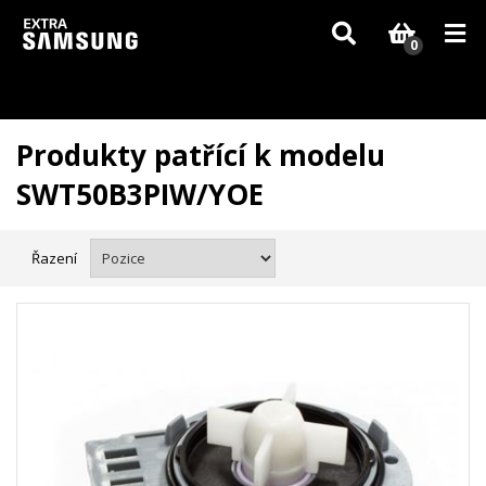
Vzhledem k aktuální situaci se může dodání dílů, které nejsou skladem,
zpozdit. Děkujeme za pochopení.
0
Produkty patřící k modelu
SWT50B3PIW/YOE
Řazení