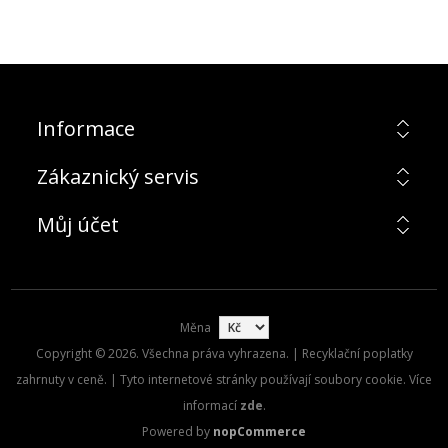
Informace
Zákaznický servis
Můj účet
Měna
Copyright © 2026. Všechna práva vyhrazena. | Recyklační poplatky
zahrnuty v ceně. | Tyto internetové stránky používají soubory cookie. Více
informací
zde
.
Powered by
nopCommerce