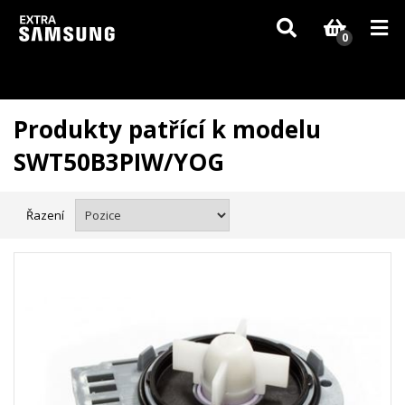
Vzhledem k aktuální situaci se může dodání dílů, které nejsou skladem,
zpozdit. Děkujeme za pochopení.
0
Produkty patřící k modelu
SWT50B3PIW/YOG
Řazení