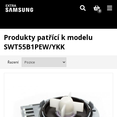
Vzhledem k aktuální situaci se může dodání dílů, které nejsou skladem,
zpozdit. Děkujeme za pochopení.
0
Produkty patřící k modelu
SWT55B1PEW/YKK
Řazení