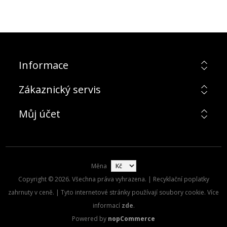
Informace
Zákaznický servis
Můj účet
Měna
Copyright © 2026. Všechna práva vyhrazena. | Recyklační poplatky
zahrnuty v ceně. | Tyto internetové stránky používají soubory cookie. Více
informací
zde
.
Powered by
nopCommerce