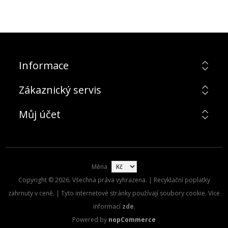
Informace
Zákaznický servis
Můj účet
Měna
Copyright © 2026. Všechna práva vyhrazena. | Recyklační poplatky
zahrnuty v ceně. | Tyto internetové stránky používají soubory cookie. Více
informací
zde
.
Powered by
nopCommerce