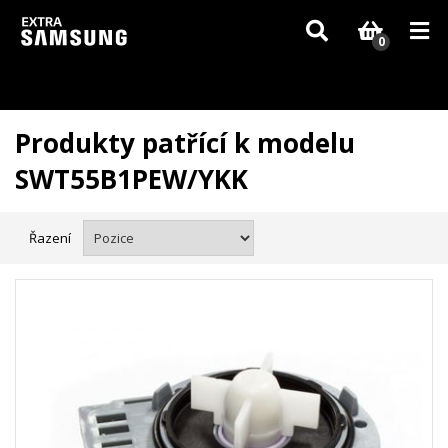
Vzhledem k aktuální situaci se může dodání dílů, které nejsou skladem,
zpozdit. Děkujeme za pochopení.
0
Produkty patřící k modelu
SWT55B1PEW/YKK
Řazení