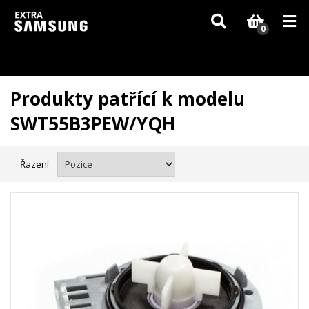
Vzhledem k aktuální situaci se může dodání dílů, které nejsou skladem,
zpozdit. Děkujeme za pochopení.
0
Produkty patřící k modelu
SWT55B3PEW/YQH
Řazení