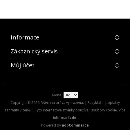
Informace
Zákaznický servis
Můj účet
Měna
Copyright © 2026. Všechna práva vyhrazena. | Recyklační poplatky
zahrnuty v ceně. | Tyto internetové stránky používají soubory cookie. Více
informací
zde
.
Powered by
nopCommerce