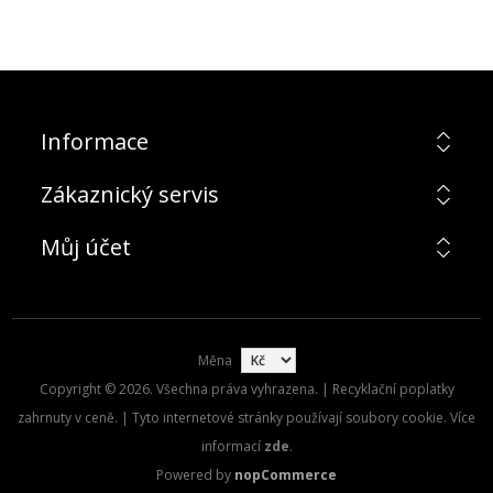
Informace
Zákaznický servis
Můj účet
Měna
Copyright © 2026. Všechna práva vyhrazena. | Recyklační poplatky
zahrnuty v ceně. | Tyto internetové stránky používají soubory cookie. Více
informací
zde
.
Powered by
nopCommerce