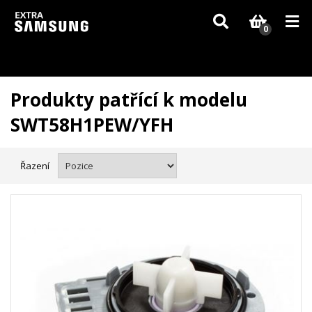
Vzhledem k aktuální situaci se může dodání dílů, které nejsou skladem,
zpozdit. Děkujeme za pochopení.
0
Produkty patřící k modelu
SWT58H1PEW/YFH
Řazení