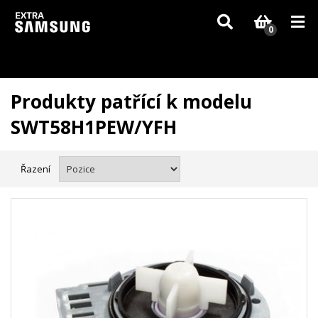
Vzhledem k aktuální situaci se může dodání dílů, které nejsou skladem,
zpozdit. Děkujeme za pochopení.
0
Produkty patřící k modelu
SWT58H1PEW/YFH
Řazení