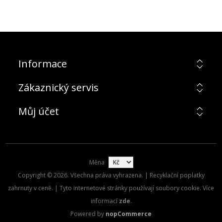
Informace
Zákaznický servis
Můj účet
Měna
Copyright © 2026. Všechna práva vyhrazena. | Recyklační poplatky
zahrnuty v ceně. | Tyto internetové stránky používají soubory cookie. Více
informací
zde
.
Powered by
nopCommerce