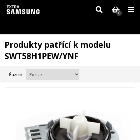
Vzhledem k aktuální situaci se může dodání dílů, které nejsou skladem,
zpozdit. Děkujeme za pochopení.
0
Produkty patřící k modelu
SWT58H1PEW/YNF
Řazení