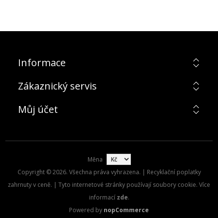
Informace
Zákaznický servis
Můj účet
Měna
Copyright © 2026. Všechna práva vyhrazena. | Recyklační poplatky
zahrnuty v ceně. | Tyto internetové stránky používají soubory cookie. Více
informací
zde
.
Powered by
nopCommerce