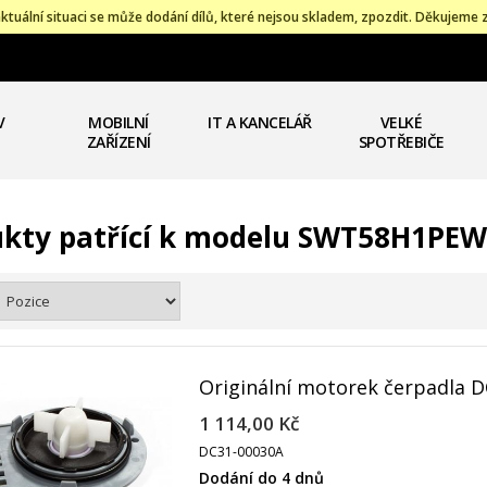
ktuální situaci se může dodání dílů, které nejsou skladem, zpozdit. Děkujeme 
V
MOBILNÍ
IT A KANCELÁŘ
VELKÉ
ZAŘÍZENÍ
SPOTŘEBIČE
ukty patřící k modelu SWT58H1PE
Originální motorek čerpadla 
1 114,00 Kč
DC31-00030A
Dodání do 4 dnů