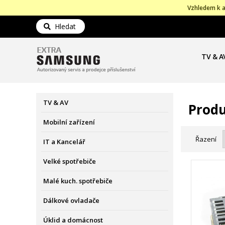
Vzhledem k a
Hledat
TV & A
TV & AV
Prod
Mobilní zařízení
Řazení
IT a Kancelář
Velké spotřebiče
Malé kuch. spotřebiče
Dálkové ovladače
Úklid a domácnost