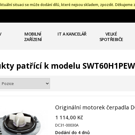
ktuální situaci se může dodání dílů, které nejsou skladem, zpozdit. Děkujeme 
V
MOBILNÍ
IT A KANCELÁŘ
VELKÉ
ZAŘÍZENÍ
SPOTŘEBIČE
ukty patřící k modelu SWT60H1PE
Originální motorek čerpadla 
1 114,00 Kč
DC31-00030A
Dodání do 4 dnů