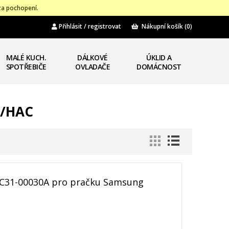
za pochopení.
Přihlásit / registrovat
Nákupní košík
(0)
MALÉ KUCH.
DÁLKOVÉ
ÚKLID A
SPOTŘEBIČE
OVLADAČE
DOMÁCNOST
W/HAC
DC31-00030A pro pračku Samsung