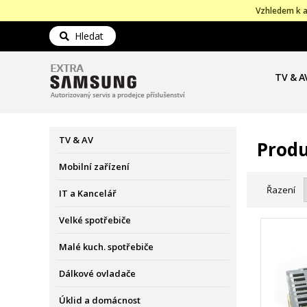
Vzhledem k a
Hledat
TV & A
TV & AV
Prod
Mobilní zařízení
Řazení
IT a Kancelář
Velké spotřebiče
Malé kuch. spotřebiče
Dálkové ovladače
Úklid a domácnost