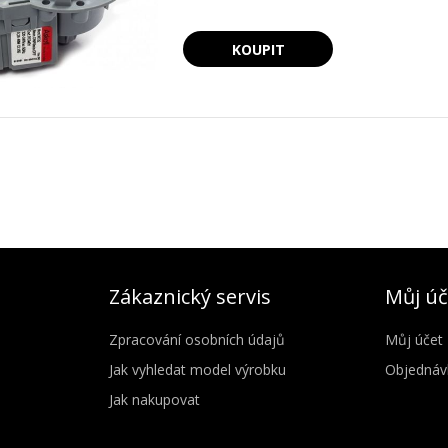
Zákaznický servis
Můj úč
Zpracování osobních údajů
Můj účet
Jak vyhledat model výrobku
Objednáv
Jak nakupovat