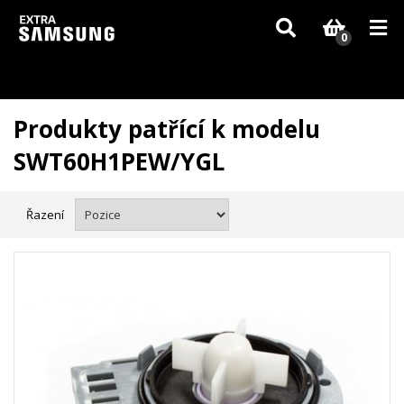
Vzhledem k aktuální situaci se může dodání dílů, které nejsou skladem,
zpozdit. Děkujeme za pochopení.
0
Produkty patřící k modelu
SWT60H1PEW/YGL
Řazení