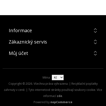
Informace
Zákaznický servis
Můj účet
Měna
Copyright © 2026. Všechna práva vyhrazena. | Recyklační poplatky
zahrnuty v ceně. | Tyto internetové stránky používají soubory cookie. Více
informací
zde
.
Powered by
nopCommerce