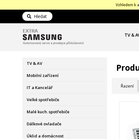
Vzhledem k a
Hledat
TV & A
TV & AV
Produ
Mobilní zařízení
Řazení
IT a Kancelář
Velké spotřebiče
Malé kuch. spotřebiče
Dálkové ovladače
Úklid a domácnost