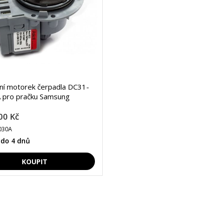
lní motorek čerpadla DC31-
 pro pračku Samsung
00 Kč
030A
 do 4 dnů