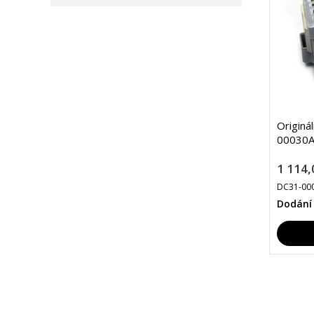
Originá
00030A
1 114,
DC31-00
Dodání