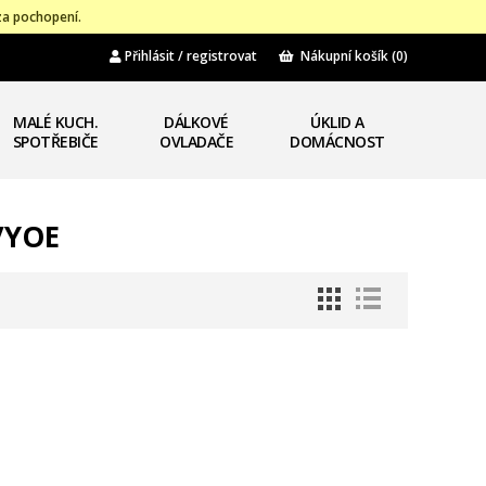
za pochopení.
Přihlásit / registrovat
Nákupní košík
(0)
MALÉ KUCH.
DÁLKOVÉ
ÚKLID A
SPOTŘEBIČE
OVLADAČE
DOMÁCNOST
/YOE