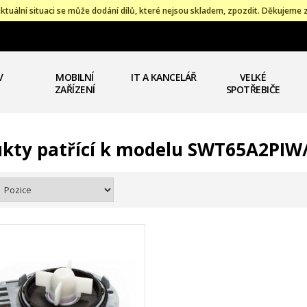
ktuální situaci se může dodání dílů, které nejsou skladem, zpozdit. Děkujeme 
V
MOBILNÍ
IT A KANCELÁŘ
VELKÉ
ZAŘÍZENÍ
SPOTŘEBIČE
kty patřící k modelu SWT65A2PIW