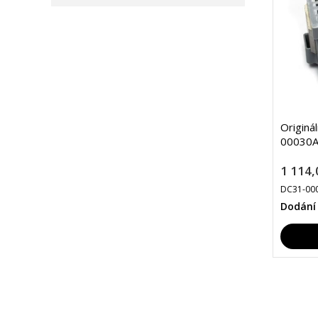
Originá
00030A
1 114,
DC31-00
Dodání