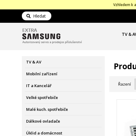
Vzhledem k a
Hledat
TV & A
TV & AV
Produ
Mobilní zařízení
Řazení
IT a Kancelář
Velké spotřebiče
Malé kuch. spotřebiče
Dálkové ovladače
Úklid a domácnost