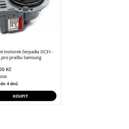
lní motorek čerpadla DC31-
 pro pračku Samsung
00 Kč
030A
 do 4 dnů