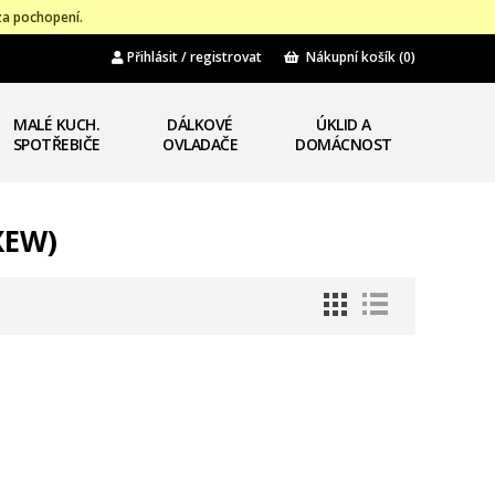
za pochopení.
Přihlásit / registrovat
Nákupní košík
(0)
MALÉ KUCH.
DÁLKOVÉ
ÚKLID A
SPOTŘEBIČE
OVLADAČE
DOMÁCNOST
XEW)