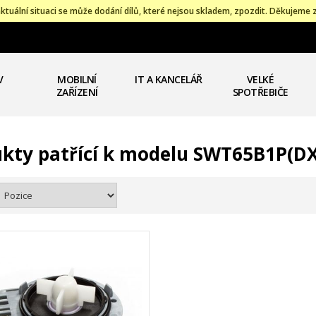
ktuální situaci se může dodání dílů, které nejsou skladem, zpozdit. Děkujeme 
V
MOBILNÍ
IT A KANCELÁŘ
VELKÉ
ZAŘÍZENÍ
SPOTŘEBIČE
kty patřící k modelu SWT65B1P(D