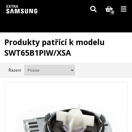
Vzhledem k aktuální situaci se může dodání dílů, které nejsou skladem,
zpozdit. Děkujeme za pochopení.
0
Produkty patřící k modelu
SWT65B1PIW/XSA
Řazení