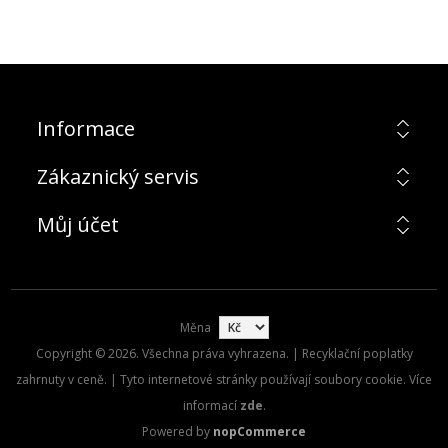
Informace
Zákaznický servis
Můj účet
Měna
Copyright © 2026. Všechna práva vyhrazena. | Recyklační poplatky
zahrnuty v ceně. | Tyto internetové stránky používají soubory cookie. Více
informací
zde
.
Powered by
nopCommerce